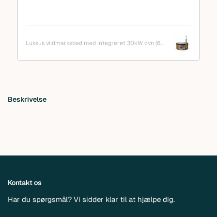
Luksus vildmarksbad med integreret 30kW ovn (6-
8 pers) Ø200 cm
Tilføjer
produktet
Beskrivelse
til
din
kurv
Kontakt os
Har du spørgsmål? Vi sidder klar til at hjælpe dig.