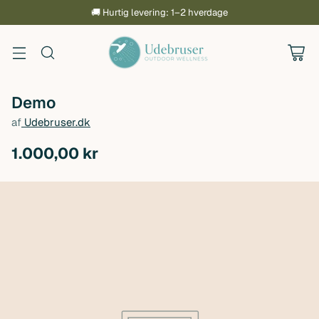
🚚 Hurtig levering: 1–2 hverdage
Demo
af
Udebruser.dk
1.000,00 kr
Normalpris